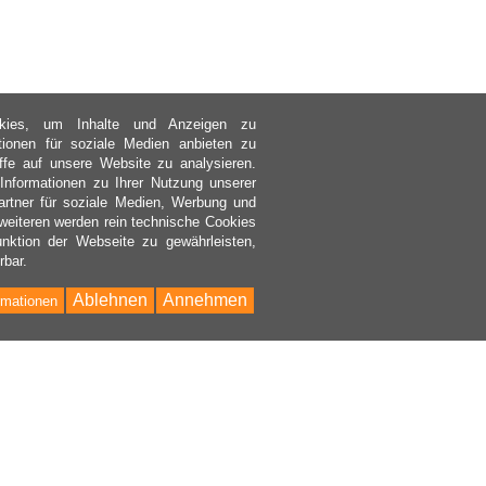
kies, um Inhalte und Anzeigen zu
ktionen für soziale Medien anbieten zu
ffe auf unsere Website zu analysieren.
nformationen zu Ihrer Nutzung unserer
rtner für soziale Medien, Werbung und
weiteren werden rein technische Cookies
nktion der Webseite zu gewährleisten,
rbar.
Ablehnen
Annehmen
rmationen
Bac
to
Top