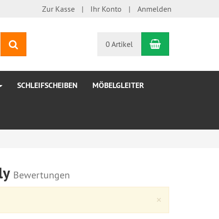
Zur Kasse
Ihr Konto
Anmelden
Warenkorb
Suchen
0 Artikel
SCHLEIFSCHEIBEN
MÖBELGLEITER
ly
Bewertungen
Close
×