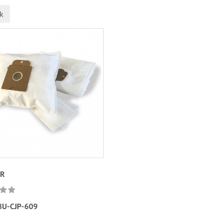
k
UR
8U-CJP-609