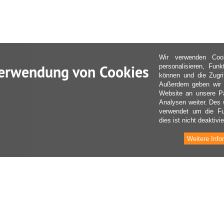
Wir verwenden Coo
erwendung von Cookies
personalisieren, Fun
können und die Zugri
Außerdem geben wir I
Website an unsere Pa
Analysen weiter. Des 
verwendet um die Fu
dies ist nicht deaktivie
Weitere Info