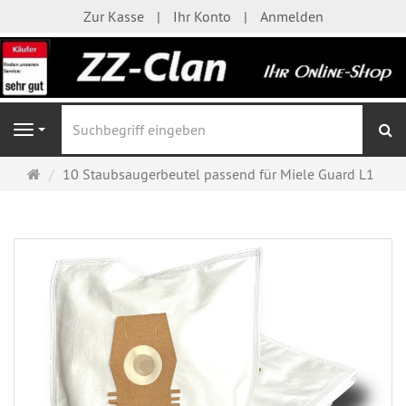
Zur Kasse
Ihr Konto
Anmelden
S
Navigation
Startseite
10 Staubsaugerbeutel passend für Miele Guard L1