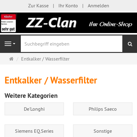
Zur Kasse
Ihr Konto
Anmelden
S
Navigation
Startseite
Entkalker / Wasserfilter
Entkalker / Wasserfilter
Weitere Kategorien
De'Longhi
Philips Saeco
Siemens EQ.Series
Sonstige