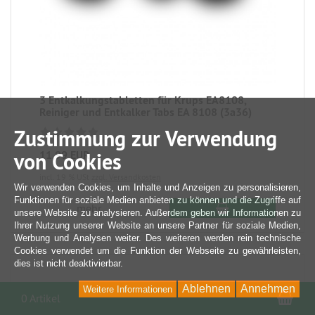
3 Entkalkungstabletten für Krups EA8108,
Reiniger und Entkalker Tabs EA 8108 (3a36)
Zustimmung zur Verwendung
11,99 EUR
von Cookies
incl. 19 % USt
zzgl. Versandkosten
Wir verwenden Cookies, um Inhalte und Anzeigen zu personalisieren,
Funktionen für soziale Medien anbieten zu können und die Zugriffe auf
mehr...
unsere Website zu analysieren. Außerdem geben wir Informationen zu
Ihrer Nutzung unserer Website an unsere Partner für soziale Medien,
Werbung und Analysen weiter. Des weiteren werden rein technische
Cookies verwendet um die Funktion der Webseite zu gewährleisten,
dies ist nicht deaktivierbar.
Ablehnen
Annehmen
Weitere Informationen
War
0 Artikel