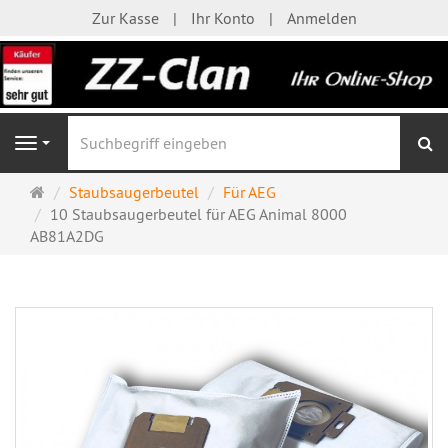
Zur Kasse
Ihr Konto
Anmelden
S
Navigation
Startseite
Staubsaugerbeutel
Für AEG
10 Staubsaugerbeutel für AEG Animal 8000
AB81A2DG