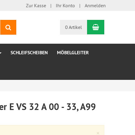
Zur Kasse
Ihr Konto
Anmelden
Warenkorb
Suchen
0 Artikel
SCHLEIFSCHEIBEN
MÖBELGLEITER
r E VS 32 A 00 - 33, A99
Close
×