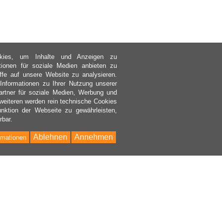
kies, um Inhalte und Anzeigen zu
ktionen für soziale Medien anbieten zu
ffe auf unsere Website zu analysieren.
nformationen zu Ihrer Nutzung unserer
rtner für soziale Medien, Werbung und
weiteren werden rein technische Cookies
nktion der Webseite zu gewährleisten,
rbar.
Ablehnen
Annehmen
rmationen
Bac
to
Top