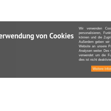
Wir verwenden Coo
erwendung von Cookies
personalisieren, Fun
können und die Zugri
Außerdem geben wir I
Website an unsere Pa
Analysen weiter. Des 
verwendet um die Fu
dies ist nicht deaktivie
Weitere Info