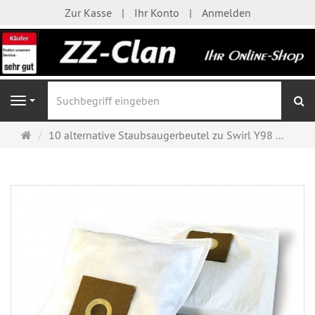
Zur Kasse
Ihr Konto
Anmelden
S
Navigation
Startseite
10 alternative Staubsaugerbeutel zu Swirl Y98 ...